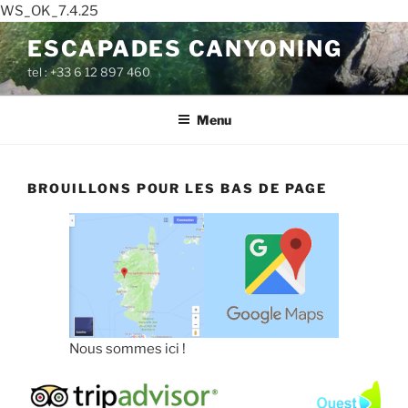
WS_OK_7.4.25
Aller
ESCAPADES CANYONING
au
tel : +33 6 12 897 460
contenu
principal
Menu
BROUILLONS POUR LES BAS DE PAGE
Nous sommes ici !