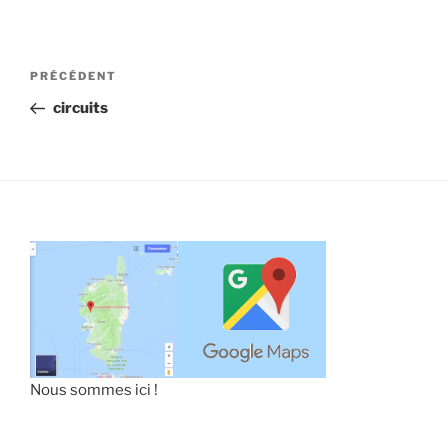
Navigation
Article
PRÉCÉDENT
de
précédent
circuits
l’article
Nous sommes ici !