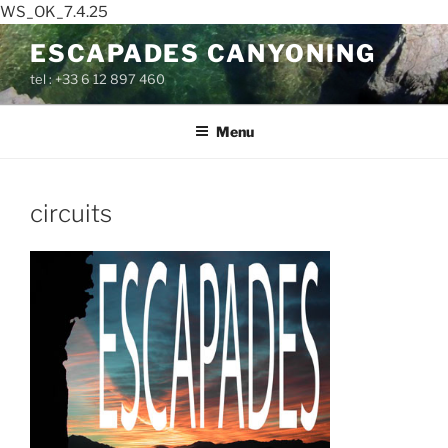
WS_OK_7.4.25
Aller
ESCAPADES CANYONING
au
tel : +33 6 12 897 460
contenu
principal
Menu
circuits