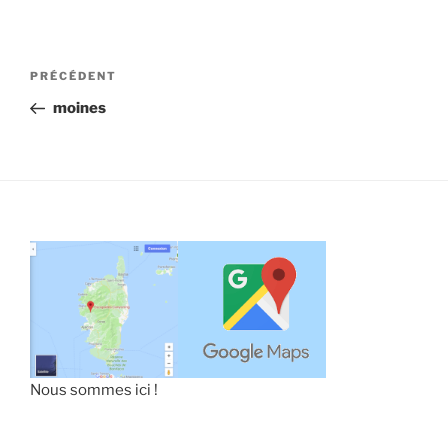
Navigation
Article
PRÉCÉDENT
de
précédent
moines
l’article
Nous sommes ici !