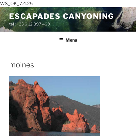
WS_OK_7.4.25
Aller
ESCAPADES CANYONING
au
tel : +33 6 12 897 460
contenu
principal
Menu
moines